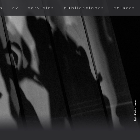
a
cv
servicios
publicaciones
enlaces