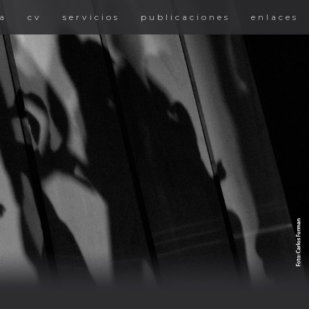
a
cv
servicios
publicaciones
enlaces