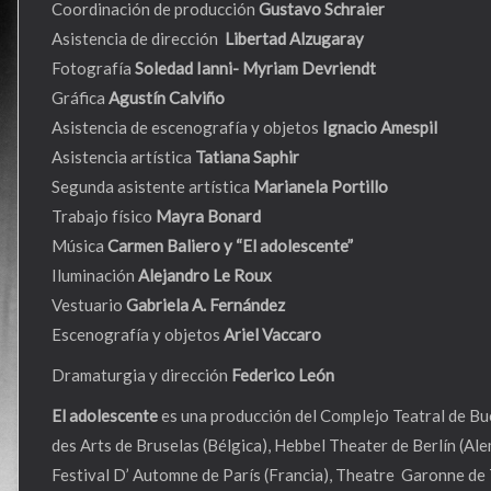
Coordinación de producción
Gustavo Schraier
Asistencia de dirección
Libertad Alzugaray
Fotografía
Soledad Ianni- Myriam Devriendt
Gráfica
Agustín Calviño
Asistencia de escenografía y objetos
Ignacio Amespil
Asistencia artística
Tatiana Saphir
Segunda asistente artística
Marianela Portillo
Trabajo físico
Mayra Bonard
Música
Carmen Baliero y “El adolescente”
Iluminación
Alejandro Le Roux
Vestuario
Gabriela A. Fernández
Escenografía y objetos
Ariel Vaccaro
Dramaturgia y dirección
Federico León
El adolescente
es una producción del Complejo Teatral de Bu
des Arts de Bruselas (Bélgica), Hebbel Theater de Berlín (Al
Festival D’ Automne de París (Francia), Theatre Garonne de 